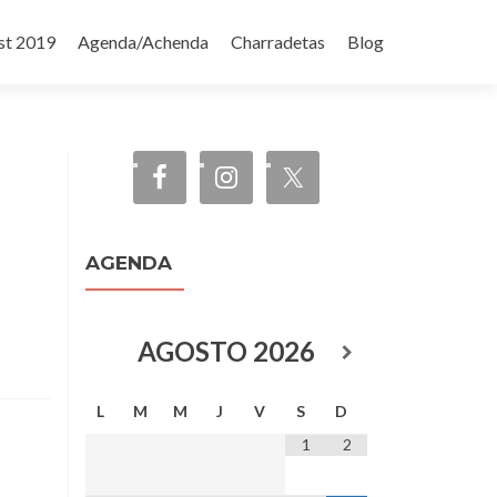
st 2019
Agenda/Achenda
Charradetas
Blog
AGENDA
AGOSTO
2026
L
M
M
J
V
S
D
1
2