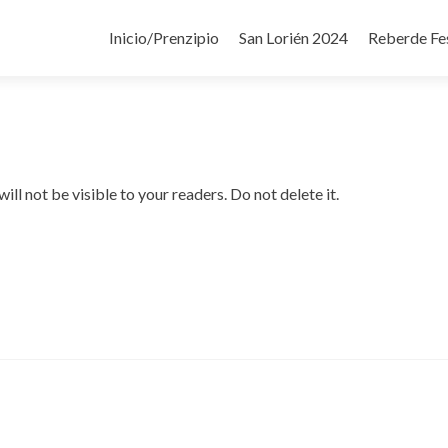
Ir
al
Inicio/Prenzipio
San Lorién 2024
Reberde Fe
contenido
ill not be visible to your readers. Do not delete it.