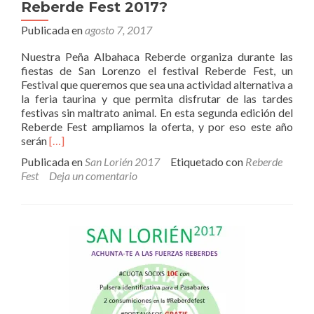
Reberde Fest 2017?
Publicada en
agosto 7, 2017
Nuestra Peña Albahaca Reberde organiza durante las
fiestas de San Lorenzo el festival Reberde Fest, un
Festival que queremos que sea una actividad alternativa a
la feria taurina y que permita disfrutar de las tardes
festivas sin maltrato animal. En esta segunda edición del
Reberde Fest ampliamos la oferta, y por eso este año
Leer
serán
[…]
más¿Qué
Publicada en
San Lorién 2017
Etiquetado con
Reberde
grupos
Fest
Deja un comentario
participan
en
el
Reberde
Fest
2017?