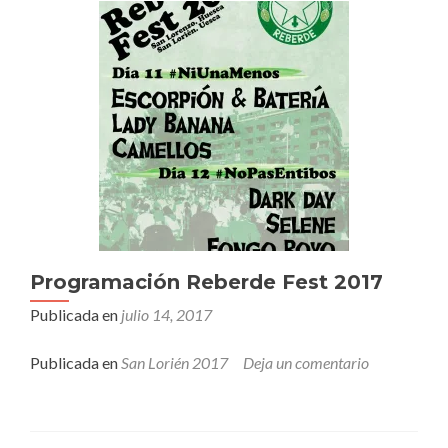
del
1
al
8
de
agosto
Programación Reberde Fest 2017
Publicada en
julio 14, 2017
Publicada en
San Lorién 2017
Deja un comentario