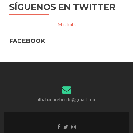
SÍGUENOS EN TWITTER
Mis tuits
FACEBOOK
albahacareberde@gmail.com
Enlace
Enlace
Enlace
de
de
de