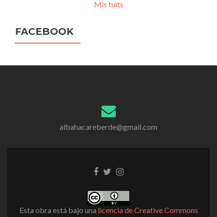
Mis tuits
FACEBOOK
albahacareberde@gmail.com
Enlace
Enlace
Enlace
de
de
de
Facebook
Twitter
instagram
Esta obra está bajo una
licencia de Creative Commons