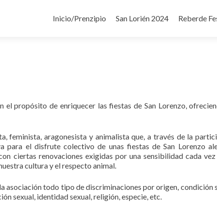
Ir
al
Inicio/Prenzipio
San Lorién 2024
Reberde Fe
contenido
 el propósito de enriquecer las fiestas de San Lorenzo, ofrecie
a, feminista, aragonesista y animalista que, a través de la partic
va para el disfrute colectivo de unas fiestas de San Lorenzo al
ne con ciertas renovaciones exigidas por una sensibilidad cada ve
nuestra cultura y el respecto animal.
 la asociación todo tipo de discriminaciones por origen, condición s
ión sexual, identidad sexual, religión, especie, etc.