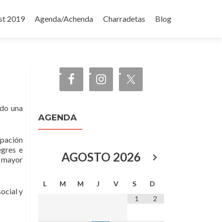
st 2019
Agenda/Achenda
Charradetas
Blog
ndo una
AGENDA
ipación
egres e
AGOSTO
2026
z mayor
L
M
M
J
V
S
D
ocial y
1
2