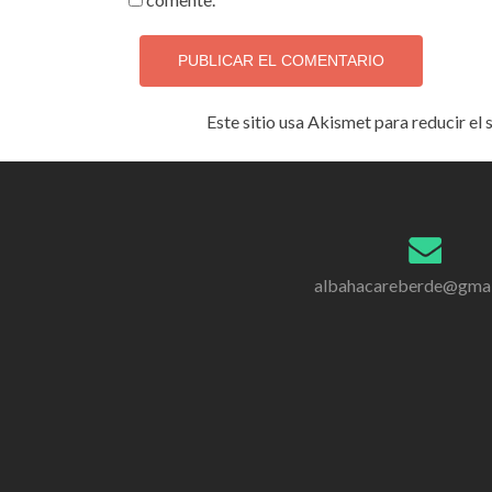
Este sitio usa Akismet para reducir el
albahacareberde@gmai