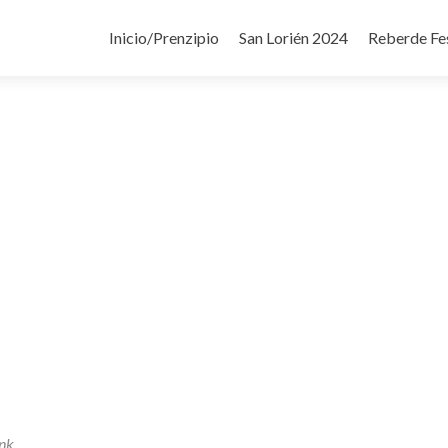
Ir
al
Inicio/Prenzipio
San Lorién 2024
Reberde Fe
contenido
nk
.