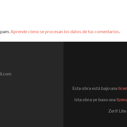
 spam.
Aprende cómo se procesan los datos de tus comentarios
.
l.com
Esta obra está bajo una
lice
Ista obra ye baxo una
lizen
Zerif Lite