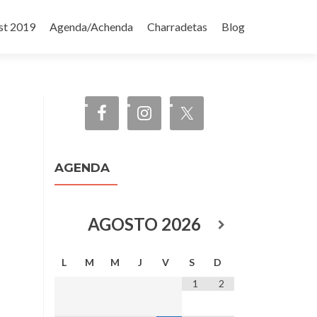
st 2019
Agenda/Achenda
Charradetas
Blog
AGENDA
AGOSTO
2026
L
M
M
J
V
S
D
1
2