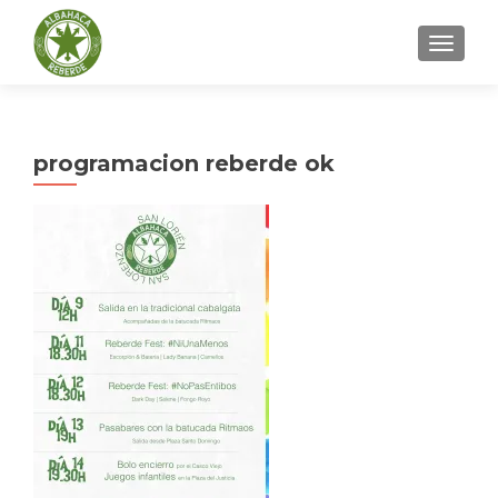
CAMBI
programacion reberde ok